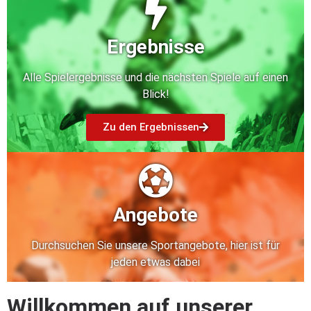
Ergebnisse
Alle Spielergebnisse und die nächsten Spiele auf einen
Blick!
Zu den Ergebnissen
Angebote
Durchsuchen Sie unsere Sportangebote, hier ist für
jeden etwas dabei
Willkommen auf unserer