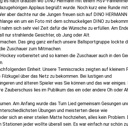
 ging es nach draußen wo DINO Hermann mit einem HSV-Fahnenme
dazugehörigen Applaus begrüßt wurde. Noch kurz eine Runde mi
 Wer aber dachte nur die Jungen freuen sich auf DINO HERMANN
r Schlange ein um ein Foto mit dem schnuckeligen DINO zu bekom
nahm sich sehr viel Zeit dafür die Wünsche zu erfüllen. Am End
ll nur strahlende Gesichter, ob Jung oder Alt.
rmachen. Das ging ganz einfach unsere Ballsportgruppe lockte d
e die Zuschauer zum Mitmachen.
d Hockey vorbereitet und so kamen die Zuschauer auch in den G
n.
nachfolgenden Einheit. Unsere Tenniscracks zeigten auf kleinem F
e Filzkugel über das Netz zu bekommen. Bei lustigen und
ngeren und älteren Spieler was Sie können und das war einiges.
ere Zauberschuss lies im Publikum das ein oder andere Oh oder A
turnen. Am Anfang wurde das Turn Lied gemeinsam Gesungen un
 unterschiedlichsten Übungen und meisterten diese wie
der sich an einer steilen Matte hochziehen, alles kein Problem. 
 Stationen jeder wollte überall sein. Es war einfach nur schön z