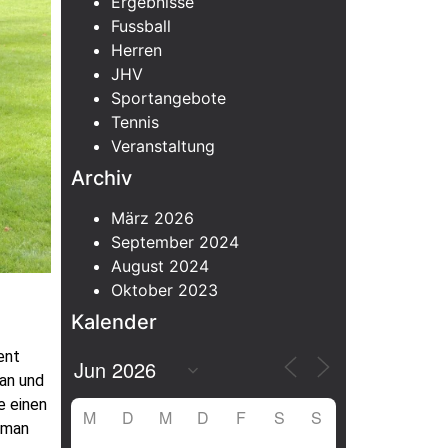
Ergebnisse
Fussball
Herren
JHV
Sportangebote
Tennis
Veranstaltung
Archiv
März 2026
September 2024
August 2024
Oktober 2023
Kalender
ent
 an und
e einen
M
D
M
D
F
S
S
 man