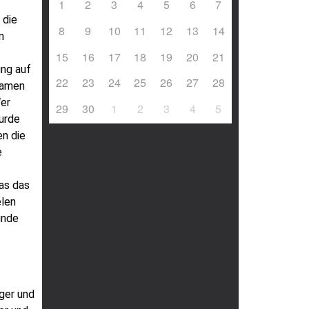
1
2
3
4
5
6
7
 die
8
9
10
11
12
13
14
n
15
16
17
18
19
20
21
ung auf
22
23
24
25
26
27
28
Damen
Wer
29
30
1
2
3
4
5
wurde
en die
e
was das
elen
unde
ger und