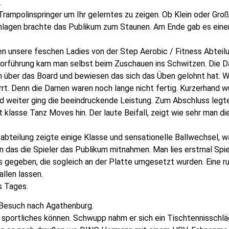
.
rampolinspringer um Ihr gelerntes zu zeigen. Ob Klein oder Groß
nlagen brachte das Publikum zum Staunen. Am Ende gab es eine
n unsere feschen Ladies von der Step Aerobic / Fitness Abteil
orführung kam man selbst beim Zuschauen ins Schwitzen. Die 
ch über das Board und bewiesen das sich das Üben gelohnt hat. 
irrt. Denn die Damen waren noch lange nicht fertig. Kurzerhand 
 weiter ging die beeindruckende Leistung. Zum Abschluss legt
lasse Tanz Moves hin. Der laute Beifall, zeigt wie sehr man di
sabteilung zeigte einige Klasse und sensationelle Ballwechsel, 
 das die Spieler das Publikum mitnahmen. Man lies erstmal Spi
s gegeben, die sogleich an der Platte umgesetzt wurden. Eine r
allen lassen.
s Tages.
esuch nach Agathenburg.
portliches können. Schwupp nahm er sich ein Tischtennisschlä