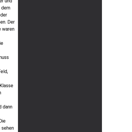
er und
t dem
 der
men. Der
e waren
ie
enuss
eld,
 Klasse
h
d dann
Die
u sehen