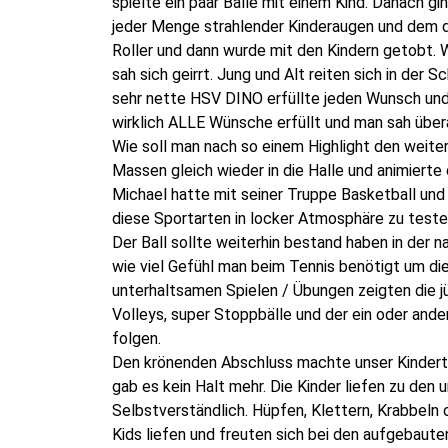
spielte ein paar Bälle mit einem Kind. Danach
jeder Menge strahlender Kinderaugen und dem 
Roller und dann wurde mit den Kindern getobt.
sah sich geirrt. Jung und Alt reiten sich in de
sehr nette HSV DINO erfüllte jeden Wunsch und 
wirklich ALLE Wünsche erfüllt und man sah übera
Wie soll man nach so einem Highlight den weite
Massen gleich wieder in die Halle und animiert
Michael hatte mit seiner Truppe Basketball un
diese Sportarten in locker Atmosphäre zu teste
Der Ball sollte weiterhin bestand haben in der 
wie viel Gefühl man beim Tennis benötigt um di
unterhaltsamen Spielen / Übungen zeigten die jü
Volleys, super Stoppbälle und der ein oder and
folgen.
Den krönenden Abschluss machte unser Kinder
gab es kein Halt mehr. Die Kinder liefen zu den
Selbstverständlich. Hüpfen, Klettern, Krabbeln o
Kids liefen und freuten sich bei den aufgebauten