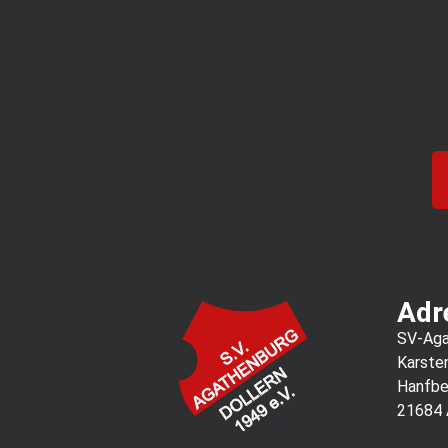
Adr
SV-Agat
Karste
Hanfbe
21684 