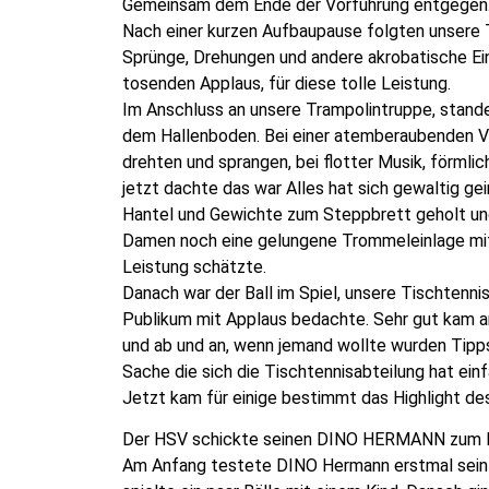
Gemeinsam dem Ende der Vorführung entgegen
Nach einer kurzen Aufbaupause folgten unsere T
Sprünge, Drehungen und andere akrobatische Ei
tosenden Applaus, für diese tolle Leistung.
Im Anschluss an unsere Trampolintruppe, stande
dem Hallenboden. Bei einer atemberaubenden V
drehten und sprangen, bei flotter Musik, förmli
jetzt dachte das war Alles hat sich gewaltig ge
Hantel und Gewichte zum Steppbrett geholt und
Damen noch eine gelungene Trommeleinlage mit k
Leistung schätzte.
Danach war der Ball im Spiel, unsere Tischtenni
Publikum mit Applaus bedachte. Sehr gut kam an
und ab und an, wenn jemand wollte wurden Tipp
Sache die sich die Tischtennisabteilung hat einf
Jetzt kam für einige bestimmt das Highlight de
Der HSV schickte seinen DINO HERMANN zum B
Am Anfang testete DINO Hermann erstmal sein s