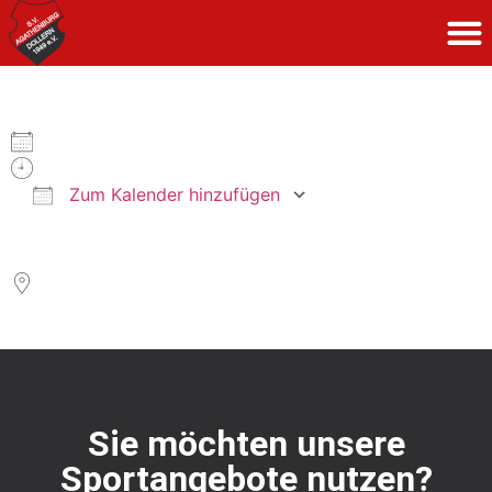
Wann
14. Februar 2026
15:00 Uhr
Zum Kalender hinzufügen
Wo
ICS herunterladen
Google Kalender
MZH
Schulstraße 9A, Agathenburg, Niedersachsen, 21684
Sie möchten unsere
Sportangebote nutzen?